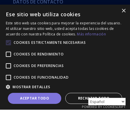
DATOS DE CONTACTO
×
gestbarna@gestbarna.com
Ese sitio web utiliza cookies
933 011 430
Este sitio web usa cookies para mejorar la experiencia del usuario.
Carrer Pere IV 193, Baixos 08018, Barcelona
Al utilizar nuestro sitio web, usted acepta todas las cookies de
acuerdo con nuestra Política de cookies.
Más información
COOKIES ESTRICTAMENTE NECESARIAS
Financiado por la Unión Europea – NextGenerationEU
COOKIES DE RENDIMIENTO
COOKIES DE PREFERENCIAS
COOKIES DE FUNCIONALIDAD
MOSTRAR DETALLES
ACEPTAR TODO
RECHAZAR TODO
POWERED BY COOKIESCRIPT
ASESORIA FINANCERO CONTABLE CLOT,S.L. © 2026.
Todos los derechos reservados